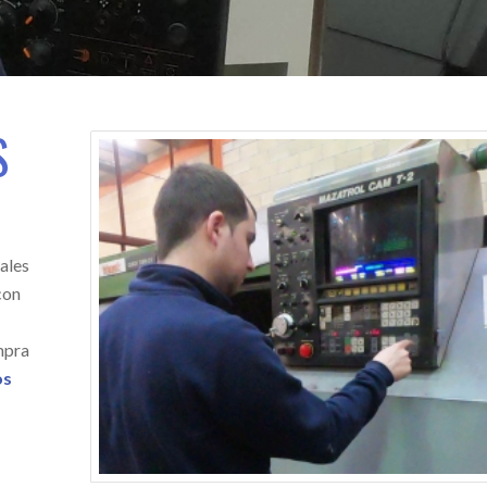
S
ales
con
mpra
os