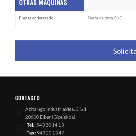
OTRAS MÁQUINAS
Prensa enderezado
Sierra de cinta CNC
Solici
CONTACTO
Azitaingo Industrialdea, 3, L-1
20600 Eibar (Gipuzkoa)
Tel.:
943 20 14 13
Fax:
943 20 13 47