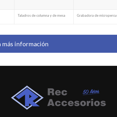
Taladros de columna y de mesa
Grabadora de micropercu
ta más información