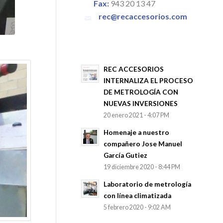
Fax:
943 20 13 47
rec@recaccesorios.com
REC ACCESORIOS
INTERNALIZA EL PROCESO
DE METROLOGÍA CON
NUEVAS INVERSIONES
20 enero 2021 - 4:07 PM
Homenaje a nuestro
compañero Jose Manuel
García Gutiez
19 diciembre 2020 - 8:44 PM
Laboratorio de metrología
con línea climatizada
5 febrero 2020 - 9:02 AM