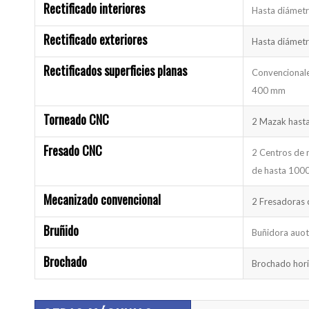
Rectificado interiores
Hasta diámet
Rectificado exteriores
Hasta diámet
Rectificados superficies planas
Convencional
400 mm
Torneado CNC
2 Mazak hast
Fresado CNC
2 Centros de 
de hasta 100
Mecanizado convencional
2 Fresadoras 
Bruñido
Buñidora auo
Brochado
Brochado hori