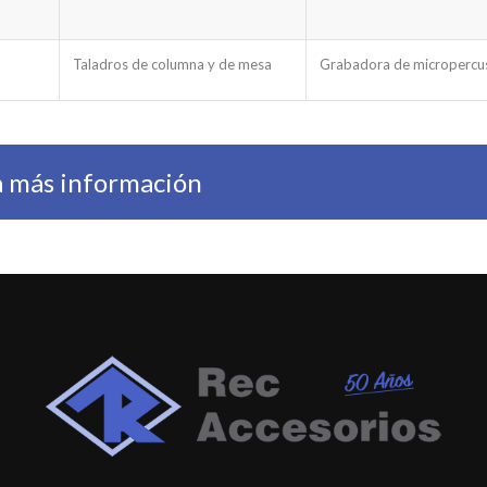
Taladros de columna y de mesa
Grabadora de micropercu
ta más información