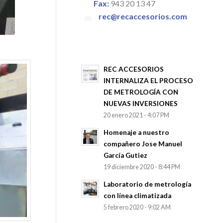
Fax:
943 20 13 47
rec@recaccesorios.com
REC ACCESORIOS
INTERNALIZA EL PROCESO
DE METROLOGÍA CON
NUEVAS INVERSIONES
20 enero 2021 - 4:07 PM
Homenaje a nuestro
compañero Jose Manuel
García Gutiez
19 diciembre 2020 - 8:44 PM
Laboratorio de metrología
con línea climatizada
5 febrero 2020 - 9:02 AM