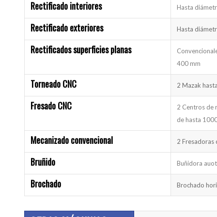
Rectificado interiores
Hasta diámet
Rectificado exteriores
Hasta diámet
Rectificados superficies planas
Convencional
400 mm
Torneado CNC
2 Mazak hast
Fresado CNC
2 Centros de 
de hasta 100
Mecanizado convencional
2 Fresadoras 
Bruñido
Buñidora auo
Brochado
Brochado hori