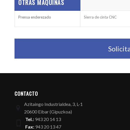
OTRAS MÁQUINAS
Prensa enderezado
Sierra de cinta CNC
Solici
CONTACTO
Azitaingo Industrialdea, 3, L-1
20600 Eibar (Gipuzkoa)
Tel.:
943 20 14 13
Fax:
943 20 13 47