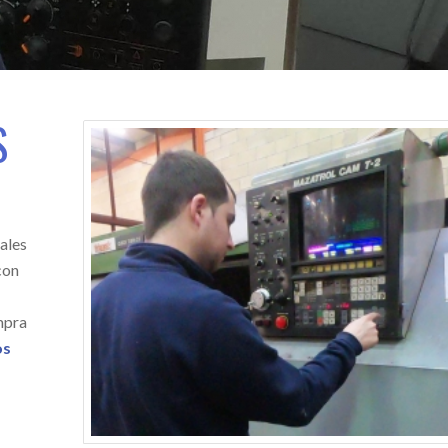
S
ales
con
mpra
os