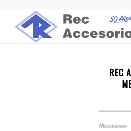
REC 
ME