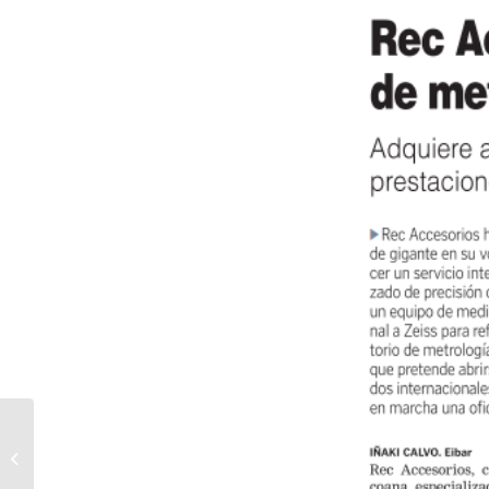
Homenaje a nuestro
compañero Jose
Manuel García Gutiez